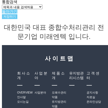
통합검색
돌아가기
저장하기
대한민국 대표 종합수처리관리 전
문기업 미래엔텍 입니다.
사 이 트 맵
회 사 소
사 업 분
제 품 소
유지방관
고 객 센
개
야
개
리시스템
터
OVERVIEW
사업분야
오폐수관리
공지사항
인사말
약품
자료실
오시는길
유지방관리
온라인상담
약품