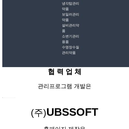
냉각탑관리
약품
보일러관리
약품
설비관리약
품
소변기관리
용품
수영장수질
관리약품
협 력 업 체
관리프로그램 개발은
UBSSOFT
(주)